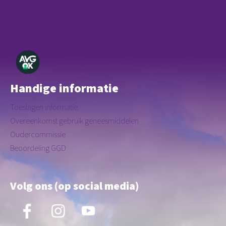
Privacyverklaring
Huishoudelijk reglement
Herroeping
Handige informatie
Toeslagen informatie
Overeenkomst gebruik geneesmiddelen
Oudercommissie
Beoordeling GGD
Volg ons (op social media)