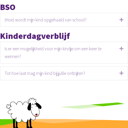
BSO
(Hoe) wordt mijn kind opgehaald van school?
Ui
Kinderdagverblijf
Is er een mogelijkheid voor mijn kindje om een keer te
Ui
wennen?
Tot hoe laat mag mijn kind bij jullie ontbijten?
Ui