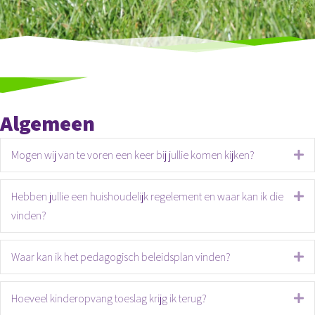
Algemeen
Mogen wij van te voren een keer bij jullie komen kijken?
Ui
Hebben jullie een huishoudelijk regelement en waar kan ik die
Ui
vinden?
Waar kan ik het pedagogisch beleidsplan vinden?
Ui
Hoeveel kinderopvang toeslag krijg ik terug?
Ui