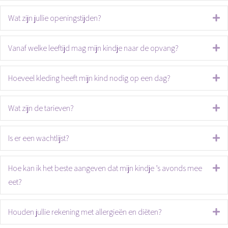
Wat zijn jullie openingstijden?
Ui
Vanaf welke leeftijd mag mijn kindje naar de opvang?
Ui
Hoeveel kleding heeft mijn kind nodig op een dag?
Ui
Wat zijn de tarieven?
Ui
Is er een wachtlijst?
Ui
Hoe kan ik het beste aangeven dat mijn kindje ’s avonds mee
Ui
eet?
Houden jullie rekening met allergieën en diëten?
Ui