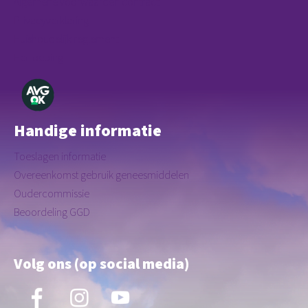
Algemene voorwaarden contract
Privacyverklaring
Huishoudelijk reglement
Herroeping
Handige informatie
Toeslagen informatie
Overeenkomst gebruik geneesmiddelen
Oudercommissie
Beoordeling GGD
Volg ons (op social media)