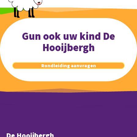
Gun ook uw kind De
Hooijbergh
Rondleiding aanvragen
De Hooijbergh