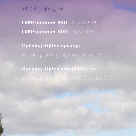
info@hooijbergh.nl
LRKP nummer BSO:
207 835 809
LRKP nummer KDV:
178 777 183
Openingstijden opvang:
Maandag t/m vrijdag van 7.00 tot 19.00 uur.
Openingstijden administratie:
Maandag t/m vrijdag van 9.00 tot 17.00 uur.