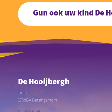
Gun ook uw kind De H
De Hooijbergh
Tin 6
1768BA Barsingerhorn
0224291699