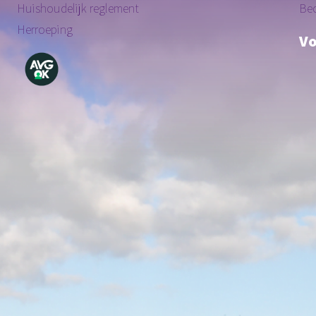
Huishoudelijk reglement
Be
Herroeping
Vo