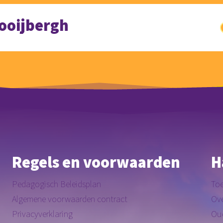
ooijbergh
Regels en voorwaarden
H
Pedagogisch Beleidsplan
Toe
Algemene voorwaarden contract
Ove
Privacyverklaring
Ou