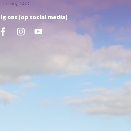
oordeling GGD
lg ons (op social media)