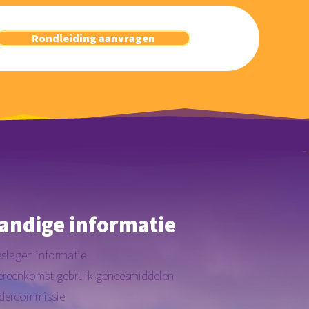
Rondleiding aanvragen
andige informatie
slagen informatie
reenkomst gebruik geneesmiddelen
dercommissie