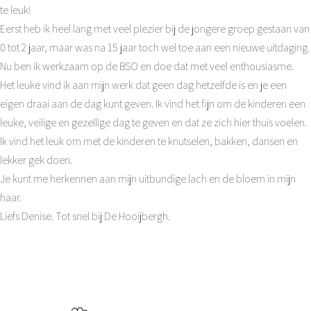
te leuk!
Eerst heb ik heel lang met veel plezier bij de jongere groep gestaan van
0 tot 2 jaar, maar was na 15 jaar toch wel toe aan een nieuwe uitdaging.
Nu ben ik werkzaam op de BSO en doe dat met veel enthousiasme.
Het leuke vind ik aan mijn werk dat geen dag hetzelfde is en je een
eigen draai aan de dag kunt geven. Ik vind het fijn om de kinderen een
leuke, veilige en gezellige dag te geven en dat ze zich hier thuis voelen.
Ik vind het leuk om met de kinderen te knutselen, bakken, dansen en
lekker gek doen.
Je kunt me herkennen aan mijn uitbundige lach en de bloem in mijn
haar.
Liefs Denise. Tot snel bij De Hooijbergh.