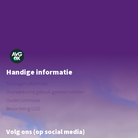
Pedagogisch Beleidsplan
Algemene voorwaarden contract
Privacyverklaring
Huishoudelijk reglement
Herroeping
Handige informatie
Toeslagen informatie
Overeenkomst gebruik geneesmiddelen
Oudercommissie
Beoordeling GGD
Volg ons (op social media)