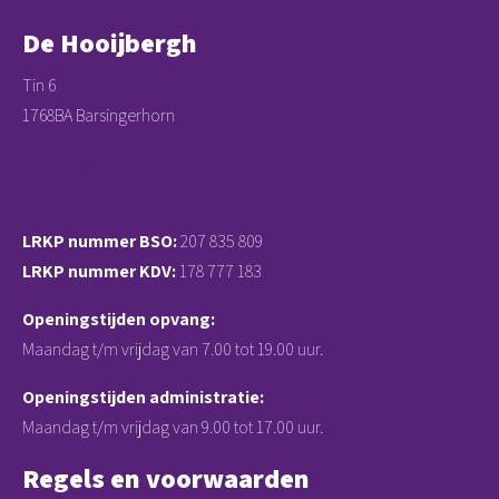
De Hooijbergh
Tin 6
1768BA Barsingerhorn
0224291699
info@hooijbergh.nl
LRKP nummer BSO:
207 835 809
LRKP nummer KDV:
178 777 183
Openingstijden opvang:
Maandag t/m vrijdag van 7.00 tot 19.00 uur.
Openingstijden administratie:
Maandag t/m vrijdag van 9.00 tot 17.00 uur.
Regels en voorwaarden