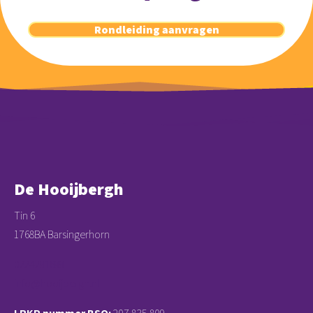
Rondleiding aanvragen
De Hooijbergh
Tin 6
1768BA Barsingerhorn
0224291699
info@hooijbergh.nl