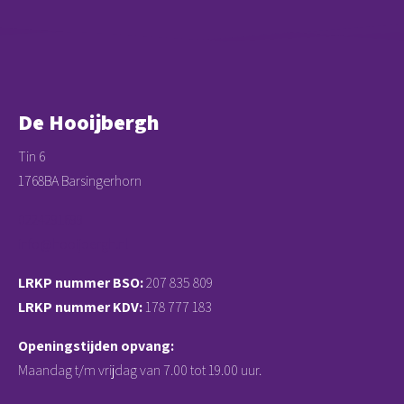
De Hooijbergh
Tin 6
1768BA Barsingerhorn
0224291699
info@hooijbergh.nl
LRKP nummer BSO:
207 835 809
LRKP nummer KDV:
178 777 183
Openingstijden opvang:
Maandag t/m vrijdag van 7.00 tot 19.00 uur.