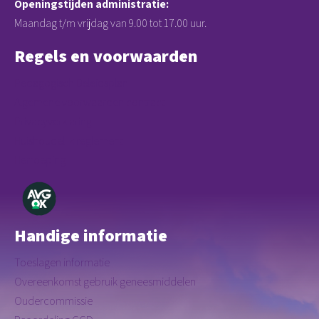
Openingstijden administratie:
Maandag t/m vrijdag van 9.00 tot 17.00 uur.
Regels en voorwaarden
Pedagogisch Beleidsplan
Algemene voorwaarden contract
Privacyverklaring
Huishoudelijk reglement
Herroeping
Handige informatie
Toeslagen informatie
Overeenkomst gebruik geneesmiddelen
Oudercommissie